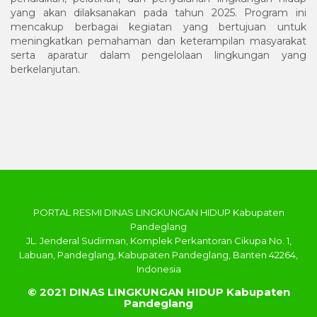
yang akan dilaksanakan pada tahun 2025. Program ini
mencakup berbagai kegiatan yang bertujuan untuk
meningkatkan pemahaman dan keterampilan masyarakat
serta aparatur dalam pengelolaan lingkungan yang
berkelanjutan.
PORTAL RESMI DINAS LINGKUNGAN HIDUP Kabupaten
Pandeglang
JL. Jenderal Sudirman, Komplek Perkantoran Cikupa No. 1,
Labuan, Pandeglang, Kabupaten Pandeglang, Banten 42264,
Indonesia
© 2021 DINAS LINGKUNGAN HIDUP Kabupaten
Pandeglang